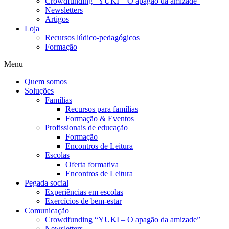
Crowdfunding “YUKI – O apagão da amizade”
Newsletters
Artigos
Loja
Recursos lúdico-pedagógicos
Formação
Menu
Quem somos
Soluções
Famílias
Recursos para famílias
Formação & Eventos
Profissionais de educação
Formação
Encontros de Leitura
Escolas
Oferta formativa
Encontros de Leitura
Pegada social
Experiências em escolas
Exercícios de bem-estar
Comunicação
Crowdfunding “YUKI – O apagão da amizade”
Newsletters