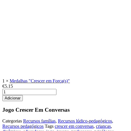
1
×
Medalhas "Crescer em Força(s)"
€
5.15
Quantidade
de
Adicionar
Jogo
Crescer
Jogo Crescer Em Conversas
Em
Conversas
Categorias
Recursos famílias
,
Recursos lúdico-pedagógicos
,
Recursos pedagógicos
Tags
crescer em conversas
,
crianças
,