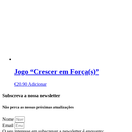
Jogo “Crescer em Força(s)”
€
20.90
Adicionar
Subscreva a nossa newsletter
Não perca as nossas próximas atualizações
Nome
Email
O seu interesse em subscrever a newsletter é enquanto: