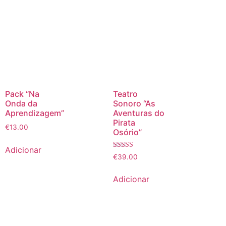
Pack “Na
Teatro
Onda da
Sonoro “As
Aprendizagem”
Aventuras do
Pirata
€
13.00
Osório”
Adicionar
Avaliação
€
39.00
5.00
de 5
Adicionar