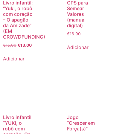
Livro infantil:
GPS para
“Yuki, o robô
Semear
com coração
Valores
– O apagão
(manual
da Amizade”
digital)
(EM
€
16.90
CROWDFUNDING)
€
15.00
€
13.00
Adicionar
Adicionar
Livro infantil
Jogo
“YUKI, o
“Crescer em
robô com
Força(s)”