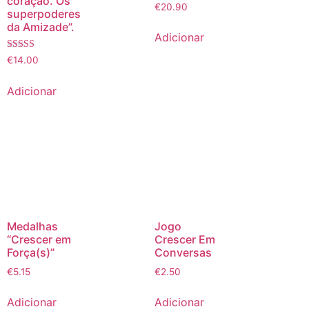
coração. Os
€
20.90
superpoderes
da Amizade”.
Adicionar
Avaliação
€
14.00
5.00
de 5
Adicionar
Medalhas
Jogo
“Crescer em
Crescer Em
Força(s)”
Conversas
€
5.15
€
2.50
Adicionar
Adicionar