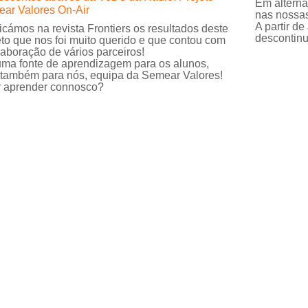
Em alterna
ar Valores On-Air
nas nossas
A partir de
icámos na revista Frontiers os resultados deste
descontinu
eto que nos foi muito querido e que contou com
laboração de vários parceiros!
uma fonte de aprendizagem para os alunos,
também para nós, equipa da Semear Valores!
 aprender connosco?