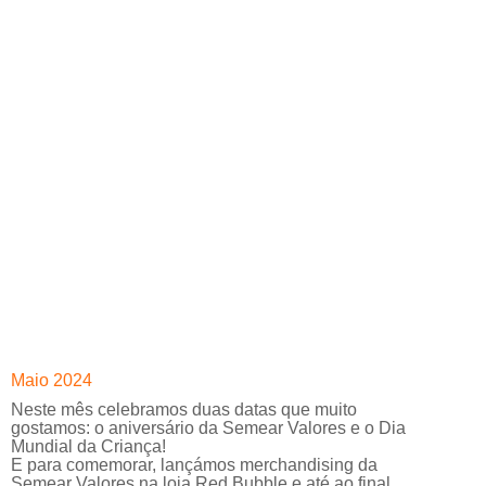
Maio 2024
Neste mês celebramos duas datas que muito
gostamos: o aniversário da Semear Valores e o Dia
Mundial da Criança!
E para comemorar, lançámos merchandising da
Semear Valores na loja Red Bubble e até ao final