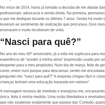
No início de 2014, havia já tomado a decisão de me afastar d
profissionais: advocacia e venda direta. Na primeira, permane
a que me dediquei durante os últimos 7 anos. Sentia há muit
levariam ao sentimento de realização que procurava. Dois mun
ensinaram e muito receberam de volta.
“Nasci para quê?”
No ano do meu 40º aniversário, já a vida me suplicava para mu
experiência de “aceder à minha alma” (expressão usada por 
despertei para o meu propósito). Num dia de março, feito de ge
correr, entrei num parque para descansar, sentei-me encostada 
perguntei-me: “nasci para quê?” A resposta chegou fácil e clara
crianças tenham uma educação baseada em valores”.
A mensagem ressoou de imediato e energizou-me, encaixando
única, feita à minha medida. Uma visão libertadora e revelador
que não soubesse exatamente que passos dar. Contudo, quan