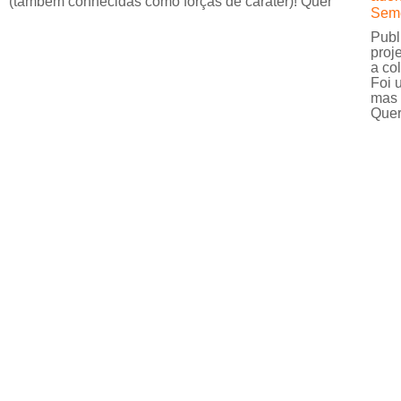
(também conhecidas como forças de caráter)! Quer
Seme
Publ
proj
a co
Foi 
mas 
Quer