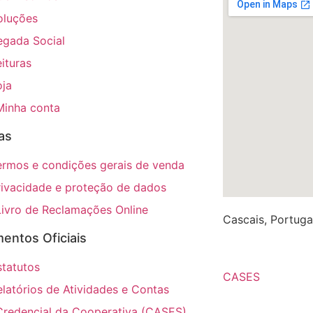
oluções
egada Social
eituras
oja
Minha conta
cas
ermos e condições gerais de venda
rivacidade e proteção de dados
Livro de Reclamações Online
Cascais, Portuga
entos Oficiais
A renovação do 
statutos
CASES
.
elatórios de Atividades e Contas
Credencial da Cooperativa (CASES)