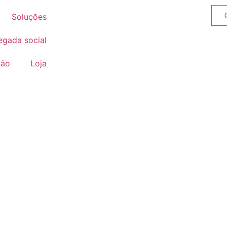
Soluções
egada social
ção
Loja