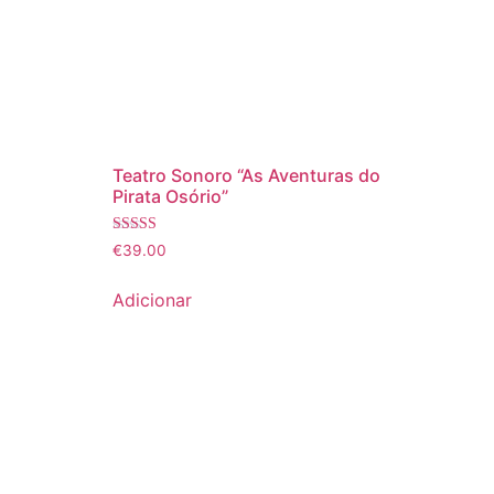
Teatro Sonoro “As Aventuras do
Pirata Osório”
Avaliação
€
39.00
5.00
de 5
Adicionar