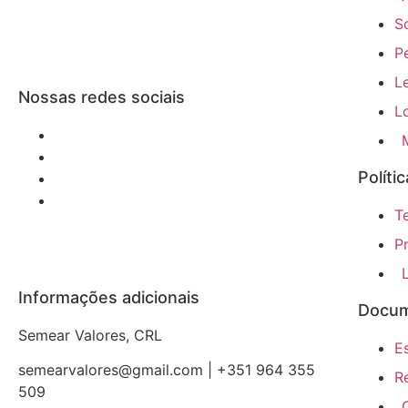
S
P
L
Nossas redes sociais
L
Políti
T
P
Informações adicionais
Docum
Semear Valores, CRL
E
semearvalores@gmail.com | +351 964 355
R
509