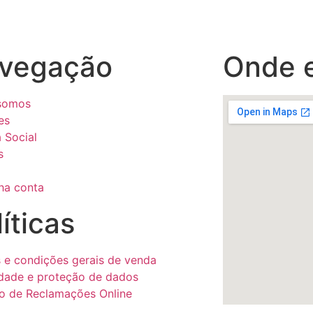
vegação
Onde 
somos
es
 Social
s
ha conta
íticas
 e condições gerais de venda
idade e proteção de dados
ro de Reclamações Online