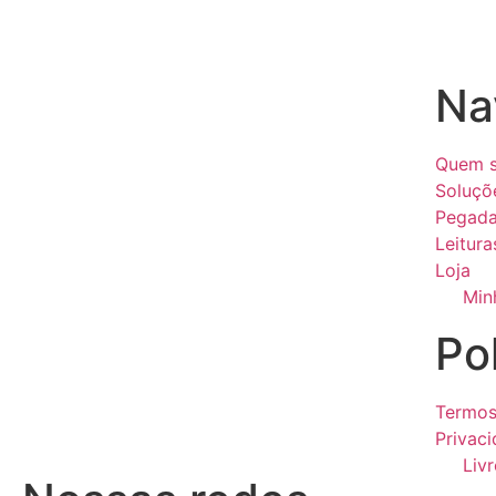
Na
Quem 
Soluçõ
Pegada
Leitura
Loja
Min
Pol
Termos
Privac
Liv