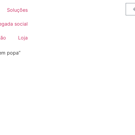
Soluções
egada social
ção
Loja
 em popa”
a