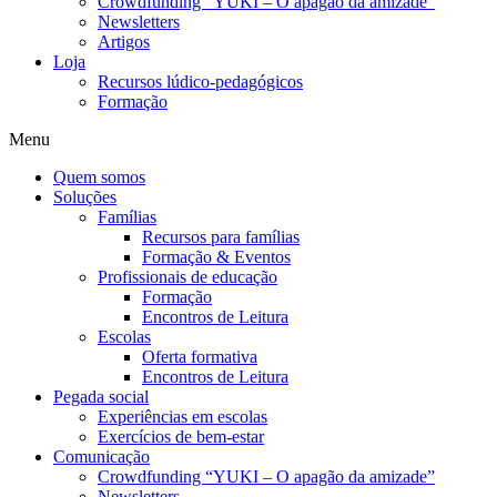
Crowdfunding “YUKI – O apagão da amizade”
Newsletters
Artigos
Loja
Recursos lúdico-pedagógicos
Formação
Menu
Quem somos
Soluções
Famílias
Recursos para famílias
Formação & Eventos
Profissionais de educação
Formação
Encontros de Leitura
Escolas
Oferta formativa
Encontros de Leitura
Pegada social
Experiências em escolas
Exercícios de bem-estar
Comunicação
Crowdfunding “YUKI – O apagão da amizade”
Newsletters