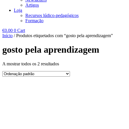
Artigos
Loja
Recursos lúdico-pedagógicos
Formação
€
0.00
0
Cart
Início
/ Produtos etiquetados com “gosto pela aprendizagem”
gosto pela aprendizagem
A mostrar todos os 2 resultados