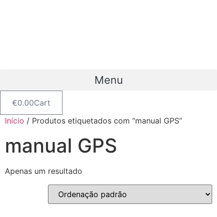
Pular
para
o
conteúdo
Menu
€
0.00
Cart
Início
/ Produtos etiquetados com “manual GPS”
manual GPS
Apenas um resultado