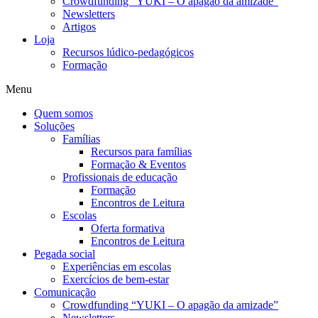
Crowdfunding “YUKI – O apagão da amizade”
Newsletters
Artigos
Loja
Recursos lúdico-pedagógicos
Formação
Menu
Quem somos
Soluções
Famílias
Recursos para famílias
Formação & Eventos
Profissionais de educação
Formação
Encontros de Leitura
Escolas
Oferta formativa
Encontros de Leitura
Pegada social
Experiências em escolas
Exercícios de bem-estar
Comunicação
Crowdfunding “YUKI – O apagão da amizade”
Newsletters