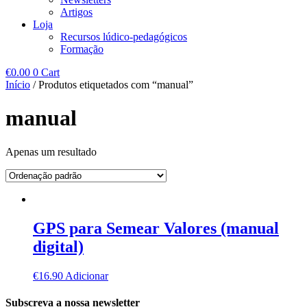
Artigos
Loja
Recursos lúdico-pedagógicos
Formação
€
0.00
0
Cart
Início
/ Produtos etiquetados com “manual”
manual
Apenas um resultado
GPS para Semear Valores (manual
digital)
€
16.90
Adicionar
Subscreva a nossa newsletter