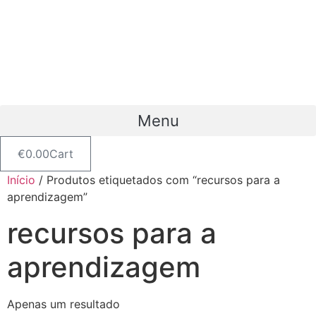
Pular
para
o
conteúdo
Menu
€
0.00
Cart
Início
/ Produtos etiquetados com “recursos para a
aprendizagem”
recursos para a
aprendizagem
Apenas um resultado