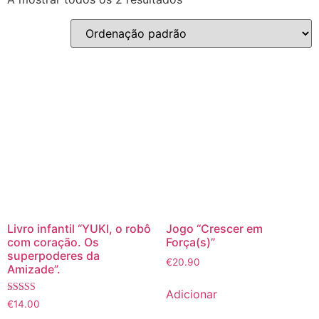
Livro infantil “YUKI, o robô
Jogo “Crescer em
com coração. Os
Força(s)”
superpoderes da
€
20.90
Amizade”.
Adicionar
Avaliação
€
14.00
5.00