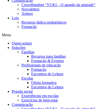
Comunicação
Crowdfunding “YUKI – O apagão da amizade”
Newsletters
Artigos
Loja
Recursos lúdico-pedagógicos
Formação
Menu
Quem somos
Soluções
Famílias
Recursos para famílias
Formação & Eventos
Profissionais de educação
Formação
Encontros de Leitura
Escolas
Oferta formativa
Encontros de Leitura
Pegada social
Experiências em escolas
Exercícios de bem-estar
Comunicação
Crowdfunding “YUKI – O apagão da amizade”