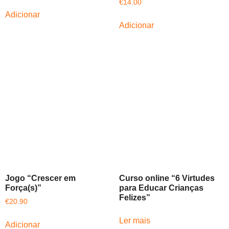
Avaliação
€
14.00
5.00
de 5
Adicionar
Adicionar
Jogo “Crescer em
Curso online “6 Virtudes
Força(s)”
para Educar Crianças
Felizes”
€
20.90
Ler mais
Adicionar