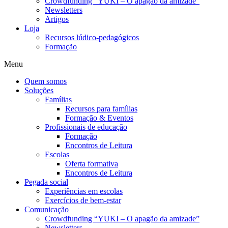
Crowdfunding “YUKI – O apagão da amizade”
Newsletters
Artigos
Loja
Recursos lúdico-pedagógicos
Formação
Menu
Quem somos
Soluções
Famílias
Recursos para famílias
Formação & Eventos
Profissionais de educação
Formação
Encontros de Leitura
Escolas
Oferta formativa
Encontros de Leitura
Pegada social
Experiências em escolas
Exercícios de bem-estar
Comunicação
Crowdfunding “YUKI – O apagão da amizade”
Newsletters