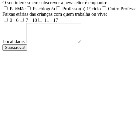
O seu interesse em subscrever a newsletter é enquanto:
Pai/Mãe
Psicólogo/a
Professor(a) 1º ciclo
Outro Professo
Faixas etárias das crianças com quem trabalha ou vive:
0 - 6
7 - 10
11 - 17
Localidade:
Subscreva!