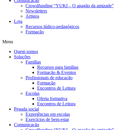
Comunicação
Crowdfunding “YUKI – O apagão da amizade”
Newsletters
Artigos
Loja
Recursos lúdico-pedagógicos
Formação
Menu
Quem somos
Soluções
Famílias
Recursos para famílias
Formação & Eventos
Profissionais de educação
Formação
Encontros de Leitura
Escolas
Oferta formativa
Encontros de Leitura
Pegada social
Experiências em escolas
Exercícios de bem-estar
Comunicação
Crowdfunding “YUKI – O apagão da amizade”