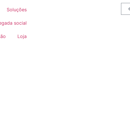
Soluções
egada social
ção
Loja