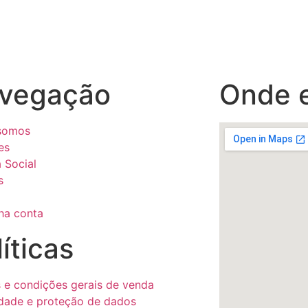
vegação
Onde 
somos
es
 Social
s
ha conta
íticas
 e condições gerais de venda
idade e proteção de dados