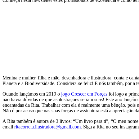
Conheça nesta newsletter estes profissionais de excelência e como tê
Menina e mulher, filha e mãe, desenhadora e ilustradora, conta e cant
Planeta e a Biodiversidade. Considera-se feliz! E nós também, por a 
Quando lançámos em 2019 o
jogo Crescer em Forças
foi logo a prime
não havia dúvidas de que as ilustrações seriam suas! Este ano lançám
encantadas da Rita. Trabalhar com ela é realmente uma bênção, pois
Não é por acaso que nas suas forças de assinatura está a apreciação da
A Rita também é autora de 3 livros: “Um livro para ti”, “O meu nome 
email
ritacorreia.ilustradora@gmail.com
. Siga a Rita no seu instagra