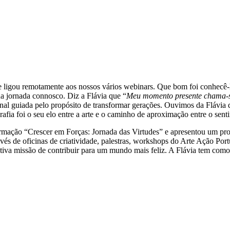
ligou remotamente aos nossos vários webinars. Que bom foi conhecê-la
ua jornada connosco. Diz a Flávia que “
Meu momento presente chama-se
onal guiada pelo propósito de transformar gerações. Ouvimos da Flávia
ia foi o seu elo entre a arte e o caminho de aproximação entre o sentir
ormação “Crescer em Forças: Jornada das Virtudes” e apresentou um proje
vés de oficinas de criatividade, palestras, workshops do Arte Ação Port
tiva missão de contribuir para um mundo mais feliz. A Flávia tem como p