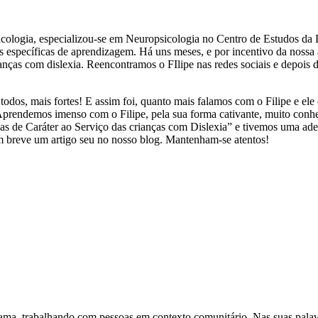
icologia, especializou-se em Neuropsicologia no Centro de Estudos d
s específicas de aprendizagem. Há uns meses, e por incentivo da noss
anças com dislexia. Reencontramos o FIlipe nas redes sociais e depois 
odos, mais fortes! E assim foi, quanto mais falamos com o Filipe e ele 
Aprendemos imenso com o Filipe, pela sua forma cativante, muito conhec
ças de Caráter ao Serviço das crianças com Dislexia” e tivemos uma a
m breve um artigo seu no nosso blog. Mantenham-se atentos!
e ama, trabalhando com pessoas em contexto comunitário. Nas suas pal