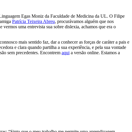
a Linguagem Egas Moniz da Faculdade de Medicina da UL. O Filipe
a amiga
Patrícia Teixeira Abreu
, procurávamos alguém que nos
de vermos uma entrevista sua sobre dislexia, achamos que era o
connosco mais sentido faz, dar a conhecer as forças de caráter a pais e
edora e clara quando partilha a sua experiência, e pela sua vontade
desão sem precedentes. Encontrem
aqui
a versão online. Estamos a
avras: “Sinto que o meu trabalho me permite uma aprendizagem