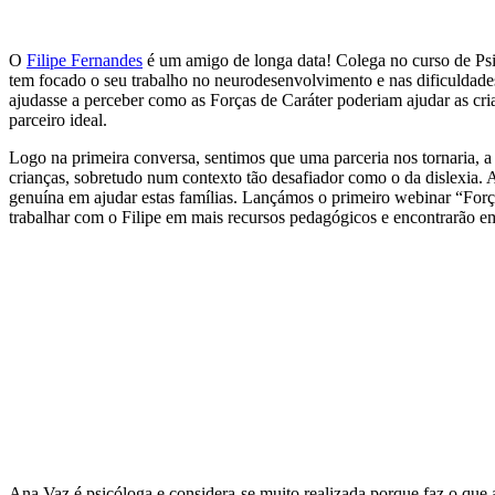
O
Filipe Fernandes
é um amigo de longa data! Colega no curso de Ps
tem focado o seu trabalho no neurodesenvolvimento e nas dificuldade
ajudasse a perceber como as Forças de Caráter poderiam ajudar as cri
parceiro ideal.
Logo na primeira conversa, sentimos que uma parceria nos tornaria, a t
crianças, sobretudo num contexto tão desafiador como o da dislexia. 
genuína em ajudar estas famílias. Lançámos o primeiro webinar “For
trabalhar com o Filipe em mais recursos pedagógicos e encontrarão e
Ana Vaz é psicóloga e considera-se muito realizada porque faz o qu