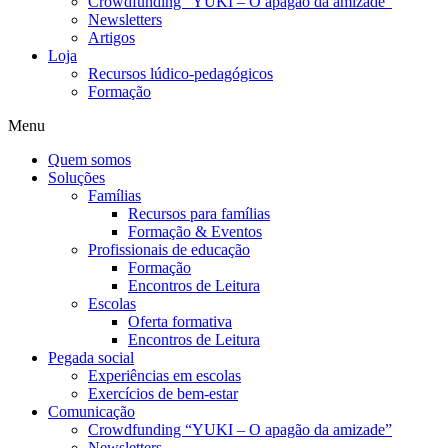
Crowdfunding “YUKI – O apagão da amizade”
Newsletters
Artigos
Loja
Recursos lúdico-pedagógicos
Formação
Menu
Quem somos
Soluções
Famílias
Recursos para famílias
Formação & Eventos
Profissionais de educação
Formação
Encontros de Leitura
Escolas
Oferta formativa
Encontros de Leitura
Pegada social
Experiências em escolas
Exercícios de bem-estar
Comunicação
Crowdfunding “YUKI – O apagão da amizade”
Newsletters