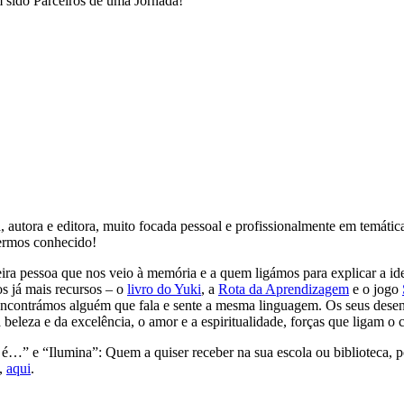
m sido Parceiros de uma Jornada!
a, autora e editora, muito focada pessoal e profissionalmente em temátic
termos conhecido!
ira pessoa que nos veio à memória e a quem ligámos para explicar a ide
os já mais recursos – o
livro do Yuki
, a
Rota da Aprendizagem
e o jogo
 encontrámos alguém que fala e sente a mesma linguagem. Os seus des
 beleza e da excelência, o amor e a espiritualidade, forças que ligam o
é…” e “Ilumina”: Quem a quiser receber na sua escola ou biblioteca, p
m,
aqui
.