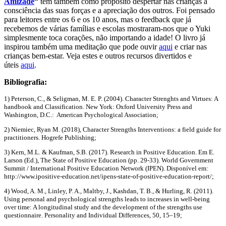
Amizade
”
tem também como propósito despertar nas crianças a
consciência das suas forças e a apreciação dos outros. Foi pensado
para leitores entre os 6 e os 10 anos, mas o feedback que já
recebemos de várias famílias e escolas mostraram-nos que o Yuki
simplesmente toca corações, não importando a idade! O livro já
inspirou também uma meditação que pode ouvir
aqui
e criar nas
crianças bem-estar. Veja estes e outros recursos divertidos e
úteis
aqui
.
Bibliografia:
1) Peterson, C., & Seligman, M. E. P. (2004). Character Strenghts and Virtues: A
handbook and Classification. New York: Oxford University Press and
Washington, D.C.: American Psychological Association;
2) Niemiec, Ryan M. (2018), Character Strengths Interventions: a field guide for
practitioners. Hogrefe Publishing;
3) Kern, M.L. & Kaufman, S.B. (2017). Research in Positive Education. Em E.
Larson (Ed.), The State of Positive Education (pp. 29-33). World Government
Summit / International Positive Education Network (IPEN). Disponível em:
http://www.ipositive-education.net/ipens-state-of-positive-education-report/;
4) Wood, A. M., Linley, P. A., Maltby, J., Kashdan, T. B., & Hurling, R. (2011).
Using personal and psychological strengths leads to increases in well-being
over time: A longitudinal study and the development of the strengths use
questionnaire. Personality and Individual Differences, 50, 15–19;