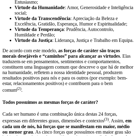
Entusiasmo;
Virtude da Humanidade
: Amor, Generosidade e Inteligência
social;
Virtude da Transcendência
: Apreciação da Beleza e
Excelência, Gratidão, Esperança, Humor e Espiritualidade;
Virtude da Temperança
: Prudência, Autocontrolo,
Humildade e Perdão;
Virtude da Justiça
: Liderança, Justiça e Trabalho em Equipa.
De acordo com este modelo,
as forças de caráter são traços
morais desejáveis e “caminhos” para alcançar as virtudes
. Elas
traduzem-se em pensamentos, sentimentos e comportamentos,
constituem uma linguagem comum que descreve o que há de melhor
na humanidade, refletem a nossa identidade pessoal, produzem
resultados positivos para nós e para os outros (por exemplo: bem-
estar, relacionamentos positivos) e contribuem para o bem
(2)
comum
.
Todos possuímos as mesmas forças de caráter?
Cada ser humano é uma combinação única destas 24 forças,
(3)
expressas em diferentes graus, dimensões e contextos
. Assim,
em
cada um de nós, há forças que se manifestam em maior, médio
ou menor grau
. As cinco forças que possuímos em maior grau são