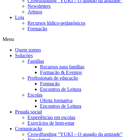
Crowdfunding “YUKI – O apagão da amizade”
Newsletters
Artigos
Loja
Recursos lúdico-pedagógicos
Formação
Menu
Quem somos
Soluções
Famílias
Recursos para famílias
Formação & Eventos
Profissionais de educação
Formação
Encontros de Leitura
Escolas
Oferta formativa
Encontros de Leitura
Pegada social
Experiências em escolas
Exercícios de bem-estar
Comunicação
Crowdfunding “YUKI – O apagão da amizade”
Newsletters