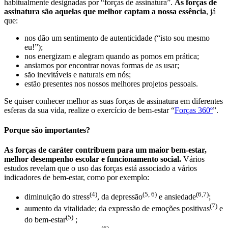
habitualmente designadas por “forças de assinatura”.
As forças de
assinatura são aquelas que melhor captam a nossa essência
, já
que:
nos dão um sentimento de autenticidade (“isto sou mesmo
eu!”);
nos energizam e alegram quando as pomos em prática;
ansiamos por encontrar novas formas de as usar;
são inevitáveis e naturais em nós;
estão presentes nos nossos melhores projetos pessoais.
Se quiser conhecer melhor as suas forças de assinatura em diferentes
esferas da sua vida, realize o exercício de bem-estar “
Forças 360º
”.
Porque são importantes?
As forças de caráter contribuem para um maior bem-estar,
melhor desempenho escolar e funcionamento social.
Vários
estudos revelam que o uso das forças está associado a vários
indicadores de bem-estar, como por exemplo:
(4)
(5, 6)
(6,7)
diminuição do stress
, da depressão
e ansiedade
;
(7)
aumento da vitalidade; da expressão de emoções positivas
e
(5)
do bem-estar
;