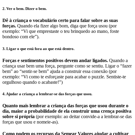
2. Ver o bem. Dizer o bem.
Dê à criança o vocabulário certo para falar sobre as suas
forças.
Quando ela fizer algo bom, diga que força usou (por
exemplo: “Vi que emprestaste o teu brinquedo ao mano, foste
bondoso com ele”).
3. Ligar o que está fora ao que está dentro.
Forças e sentimentos positivos devem andar ligados.
Quando a
criança usar bem uma força, pergunte como se sentiu. Ligar o “fazer
bem” ao “sentir-se bem” ajuda a construir essa conexão (por
exemplo: “Vi como te esforçaste para acabar o puzzle. Sentiste-te
orgulhoso quando o acabaste!”)
4. Ajudar a criança a lembrar-se das forças que usou.
Quanto mais lembrar a criança das forças que usou durante o
dia, maior a probabilidade de ela construir uma crença positiva
sobre si própria
(por exemplo: ao deitar convide-a a lembrar-se das
forças que usou e nomeie-as).
Como podem os recursos da Semear Valores ajudar a cultivar