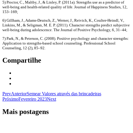
5) Proctor, C., Maltby, J., & Linley, P. (2011a). Strengths use as a predictor of
well-being and health-related quality of life. Journal of Happiness Studies, 12,
153–169;
6) Gillham, J., Adams-Deutsch, Z., Werner, J., Reivich, K., Coulter-Heindl, V.,
Linkins, M., & Seligman, M. E. P. (2011). Character strengths predict subjective
well-being during adolescence. The Journal of Positive Psychology, 6, 31–44;
7) Park, N., & Peterson, C. (2008). Positive psychology and character strengths:
Application to strengths-based school counseling. Professional School
Counseling, 12 (2), 85–92.
Compartilhe
Prev
Anterior
Semear Valores através das brincadeiras
Próximo
Fevereiro 2023
Next
Mais postagens