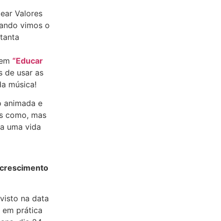
ear Valores
uando vimos o
 tanta
o em
“Educar
s de usar as
da música!
o animada e
os como, mas
ra uma vida
 crescimento
visto na data
 em prática