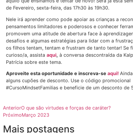
aquilo que ensinamos e tentar de novo! Será já esta sem
de Fevereiro, sexta-feira, das 17h30 às 19h30.
Nele irá aprender como pode apoiar as crianças a reco
pensamentos limitadores e poderosos e conhecer ferra
promovem uma atitude de abertura face à aprendizage
desafios e algumas estratégias para lidar com a frustr
os filhos tentam, tentam e frustram de tanto tentar! Se f
curioso/a, assista
aqui
,
à conversa descontraída da Kalp
Patrícia sobre este tema.
Aproveite esta oportunidade e inscreva-se
aqui!
Ainda
alguns cupões de desconto. Use o código promocional
#CursoMindsetFamilias e beneficie de um desconto de 
Anterior
O que são virtudes e forças de caráter?
Próximo
Março 2023
Mais postagens