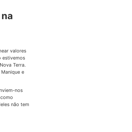
 na
mear valores
o estivemos
Nova Terra.
e Manique e
Enviem-nos
m como
deles não tem