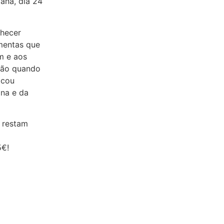
ana, dia 24
nhecer
mentas que
m e aos
ação quando
icou
na e da
 restam
5€!