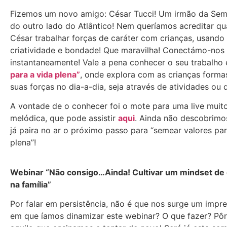
Fizemos um novo amigo: César Tucci! Um irmão da Sem
do outro lado do Atlântico! Nem queríamos acreditar q
César trabalhar forças de caráter com crianças, usando
criatividade e bondade! Que maravilha! Conectámo-nos
instantaneamente! Vale a pena conhecer o seu trabalh
para a vida plena”
, onde explora com as crianças forma
suas forças no dia-a-dia, seja através de atividades ou 
A vontade de o conhecer foi o mote para uma live muit
melódica, que pode assistir
aqui
. Ainda não descobrim
já paira no ar o próximo passo para “semear valores pa
plena”!
Webinar “Não consigo…Ainda! Cultivar um mindset de
na família”
Por falar em persistência, não é que nos surge um impre
em que íamos dinamizar este webinar? O que fazer? Pôr